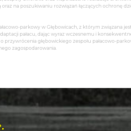
ną oraz na poszukiwaniu rozwiązań łączących ochronę dz
ałacowo-parkowy w Głębowicach, z którym związana jest 
aptacji pałacu, dając wyraz wczesnemu i konsekwentn
ę do przywrócenia głębowickiego zespołu pałacowo-park
lnego zagospodarowania.