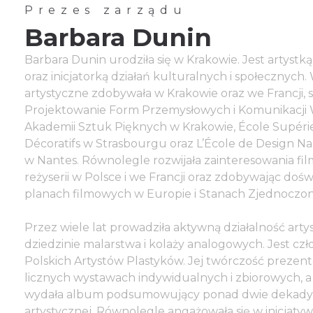
Prezes zarządu
Barbara Dunin
Barbara Dunin urodziła się w Krakowie. Jest artystką
oraz inicjatorką działań kulturalnych i społecznych.
artystyczne zdobywała w Krakowie oraz we Francji, 
Projektowanie Form Przemysłowych i Komunikacji 
Akademii Sztuk Pięknych w Krakowie, École Supéri
Décoratifs w Strasbourgu oraz L’École de Design N
w Nantes. Równolegle rozwijała zainteresowania fil
reżyserii w Polsce i we Francji oraz zdobywając doś
planach filmowych w Europie i Stanach Zjednoczo
Przez wiele lat prowadziła aktywną działalność art
dziedzinie malarstwa i kolaży analogowych. Jest cz
Polskich Artystów Plastyków. Jej twórczość prezen
licznych wystawach indywidualnych i zbiorowych, 
wydała album podsumowujący ponad dwie dekady 
artystycznej. Równolegle angażowała się w inicjaty