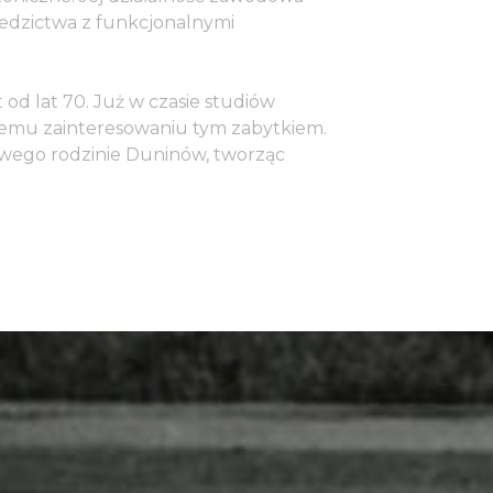
iedzictwa z funkcjonalnymi
od lat 70. Już w czasie studiów
emu zainteresowaniu tym zabytkiem.
owego rodzinie Duninów, tworząc