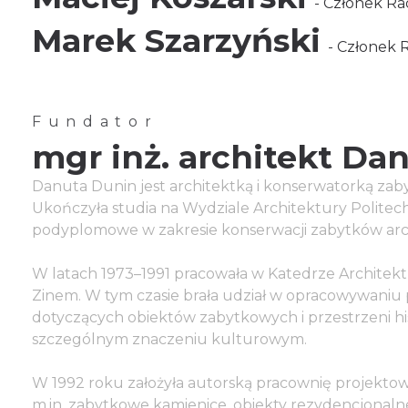
- Członek Ra
Marek Szarzyński
- Członek 
Fundator
mgr inż. architekt Da
Danuta Dunin jest architektką i konserwatorką zab
Ukończyła studia na Wydziale Architektury Politechn
podyplomowe w zakresie konserwacji zabytków archite
W latach 1973–1991 pracowała w Katedrze Architektu
Zinem. W tym czasie brała udział w opracowywaniu
dotyczących obiektów zabytkowych i przestrzeni hi
szczególnym znaczeniu kulturowym.
W 1992 roku założyła autorską pracownię projektową
m.in. zabytkowe kamienice, obiekty rezydencjonalne