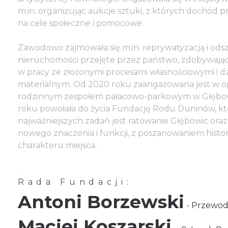
m.in. organizując aukcje sztuki, z których dochód 
na cele społeczne i pomocowe.
Zawodowo zajmowała się m.in. reprywatyzacją i od
nieruchomości przejęte przez państwo, zdobywają
w pracy ze złożonymi procesami własnościowymi i 
materialnym. Od 2020 roku zaangażowana jest w o
rodzinnym zespołem pałacowo-parkowym w Głębo
roku powołała do życia Fundację Rodu Duninów, kt
najważniejszych zadań jest ratowanie Głębowic oraz
nowego znaczenia i funkcji, z poszanowaniem histor
charakteru miejsca.
.
Rada Fundacji:
Antoni Borzewski
- Przewod
Maciej Koszarski