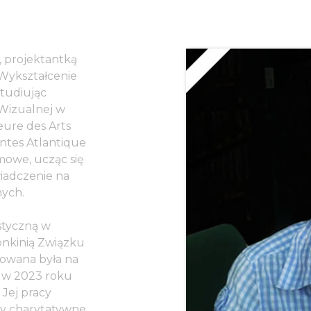
, projektantką
 Wykształcenie
studiując
Wizualnej w
eure des Arts
antes Atlantique
mowe, ucząc się
wiadczenie na
nych.
ystyczną w
łonkinią Związku
towana była na
a w 2023 roku
Jej pracy
wy charytatywne,