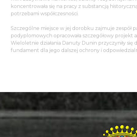
koncentrowała się na pracy z substancją historycz
potrzebami współczesności.
Szczególne miejsce w jej dorobku zajmuje zespół p
podyplomowych opracowała szczegółowy projekt ad
Wieloletnie działania Danuty Dunin przyczyniły si
fundament dla jego dalszej ochrony i odpowiedzia