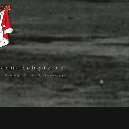
zacni Łabędzice
na Kantego Dunin Borkowskiego