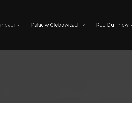
ndacji
Pałac w Głębowicach
Ród Duninów