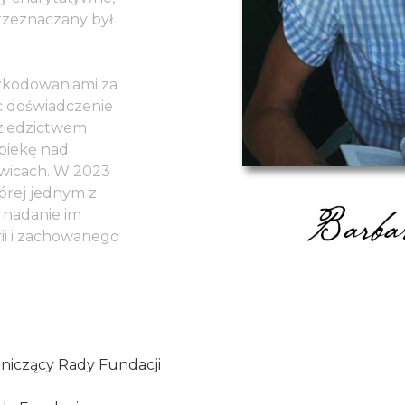
przeznaczany był
szkodowaniami za
c doświadczenie
dziedzictwem
piekę nad
wicach. W 2023
órej jednym z
 nadanie im
ii i zachowanego
niczący Rady Fundacji