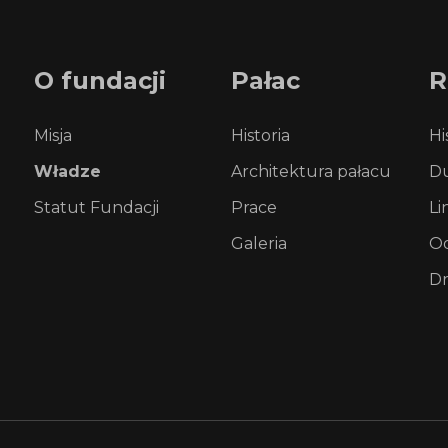
O
fundacji
Pałac
R
Misja
Historia
Hi
Władze
Architektura pałacu
Du
Statut Fundacji
Prace
Li
Galeria
Od
Dr