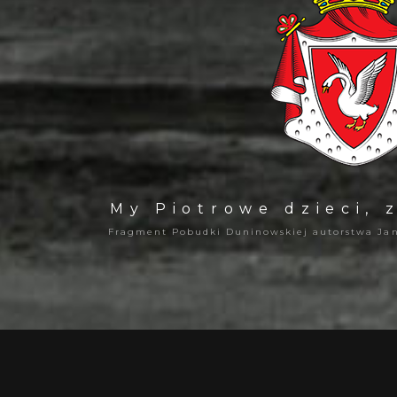
My Piotrowe dzieci, 
Fragment Pobudki Duninowskiej autorstwa
Ja