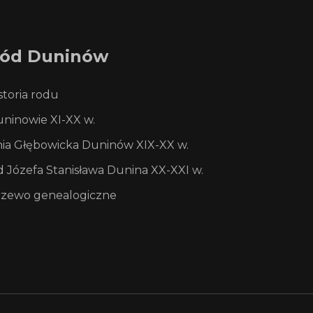
ód
Duninów
storia rodu
ninowie XI-XX w.
nia Głębowicka Duninów XIX-XX w.
 Józefa Stanisława Dunina XX-XXI w.
zewo genealogiczne