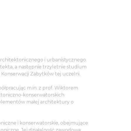
rchitektonicznego i urbanistycznego.
itekta, a następnie trzyletnie studium
i Konserwacji Zabytków tej uczelni.
ółpracując m.in. z prof. Wiktorem
ektoniczno-konserwatorskich
 elementów małej architektury o
oniczne i konserwatorskie, obejmujące
toniczne. Jej działalność zawodowa