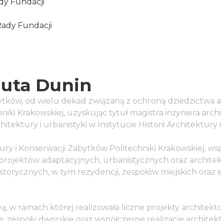
dy Fundacji
Rady Fundacji
nuta Dunin
ytków, od wielu dekad związaną z ochroną dziedzictwa a
iki Krakowskiej, uzyskując tytuł magistra inżyniera arch
ktury i urbanistyki w Instytucie Historii Architektury 
ry i Konserwacji Zabytków Politechniki Krakowskiej, wsp
 projektów adaptacyjnych, urbanistycznych oraz archit
storycznych, w tym rezydencji, zespołów miejskich oraz
, w ramach której realizowała liczne projekty architekt
, zespoły dworskie oraz współczesne realizacje architek